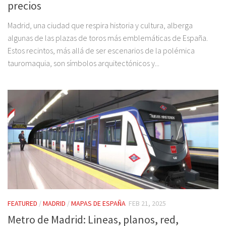
precios
Madrid, una ciudad que respira historia y cultura, alberga
algunas de las plazas de toros más emblemáticas de España.
Estos recintos, más allá de ser escenarios de la polémica
tauromaquia, son símbolos arquitectónicos y...
FEATURED
/
MADRID
/
MAPAS DE ESPAÑA
FEB 21, 2025
Metro de Madrid: Lineas, planos, red,