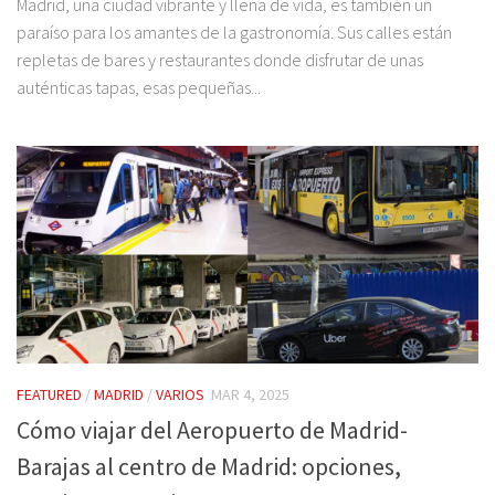
Madrid, una ciudad vibrante y llena de vida, es también un
paraíso para los amantes de la gastronomía. Sus calles están
repletas de bares y restaurantes donde disfrutar de unas
auténticas tapas, esas pequeñas...
FEATURED
/
MADRID
/
VARIOS
MAR 4, 2025
Cómo viajar del Aeropuerto de Madrid-
Barajas al centro de Madrid: opciones,