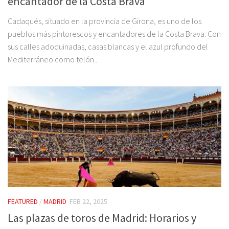
encantador de la Costa Brava
Cadaqués, situado en la provincia de Girona, es uno de los
pueblos más pintorescos y encantadores de la Costa Brava. Con
sus calles adoquinadas, casas blancas y el azul profundo del
Mediterráneo como telón...
FEATURED
/
MADRID
FEB 22, 2025
Las plazas de toros de Madrid: Horarios y