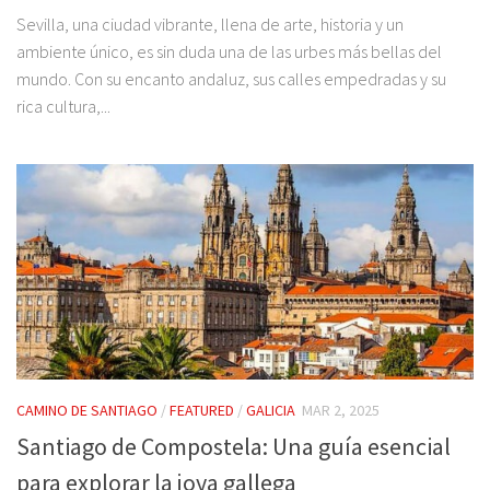
Sevilla, una ciudad vibrante, llena de arte, historia y un
ambiente único, es sin duda una de las urbes más bellas del
mundo. Con su encanto andaluz, sus calles empedradas y su
rica cultura,...
CAMINO DE SANTIAGO
/
FEATURED
/
GALICIA
MAR 2, 2025
Santiago de Compostela: Una guía esencial
para explorar la joya gallega