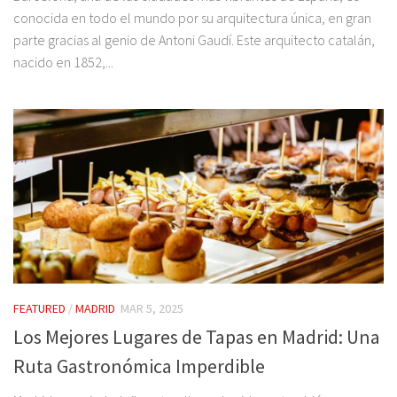
conocida en todo el mundo por su arquitectura única, en gran
parte gracias al genio de Antoni Gaudí. Este arquitecto catalán,
nacido en 1852,...
FEATURED
/
MADRID
MAR 5, 2025
Los Mejores Lugares de Tapas en Madrid: Una
Ruta Gastronómica Imperdible