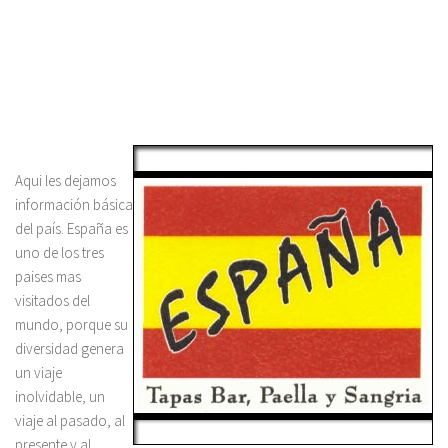
/
Aqui les dejamos
información básica
del país. España es
uno de los tres
paises mas
visitados del
mundo, porque su
diversidad genera
un viaje
inolvidable, un
viaje al pasado, al
presente y al