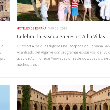
HOTELES DE ESPAÑA
MAR 13, 2012
Celebrar la Pascua en Resort Alba Villas
 a
El Resort Alba Villas sugiere una Escapada de Semana San
y
Acantilado del Algarve con programas exclusivos, del 30 
a...
al 30 de Abril, ofrece Mini-vacaciones de dos, cuatro o sie
noches, tres...