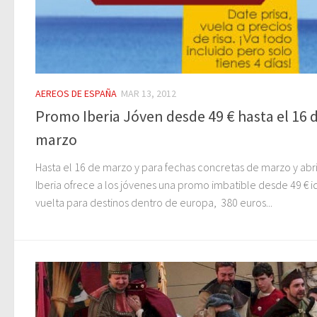
AEREOS DE ESPAÑA
MAR 13, 2012
Promo Iberia Jóven desde 49 € hasta el 16 
marzo
Hasta el 16 de marzo y para fechas concretas de marzo y abri
Iberia ofrece a los jóvenes una promo imbatible desde 49 € i
vuelta para destinos dentro de europa, 380 euros...