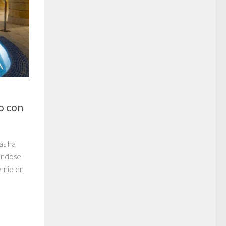
o con
as ha
iéndose
emio en