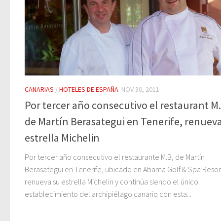
CANARIAS
/
HOTELES DE ESPAÑA
NOV 30, 2011
Por tercer año consecutivo el restaurant M
de Martín Berasategui en Tenerife, renuev
estrella Michelin
Por tercer año consecutivo el restaurante M.B, de Martín
Berasategui en Tenerife, ubicado en Abama Golf & Spa Resor
renueva su estrella Michelin y continúa siendo el único
establecimiento del archipiélago canario con esta...