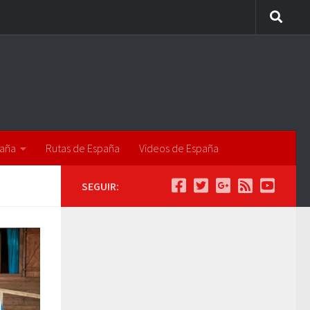
paña
Rutas de España
Videos de España
SEGUIR: