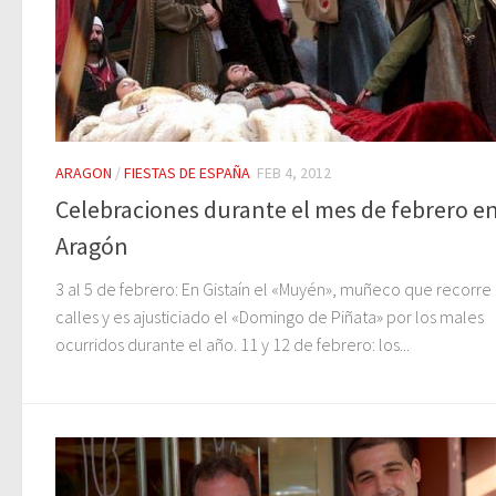
ARAGON
/
FIESTAS DE ESPAÑA
FEB 4, 2012
Celebraciones durante el mes de febrero e
Aragón
3 al 5 de febrero: En Gistaín el «Muyén», muñeco que recorre 
calles y es ajusticiado el «Domingo de Piñata» por los males
ocurridos durante el año. 11 y 12 de febrero: los...