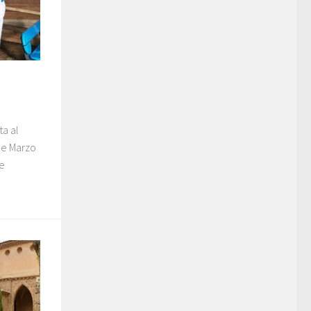
ta al
de Marzo
te