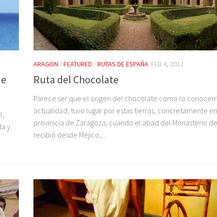
ARAGON
/
FEATURED
/
RUTAS DE ESPAÑA
FEB 4, 2012
de
Ruta del Chocolate
Parece ser que el origen del chocolate como lo conocem
actualidad, tuvo lugar por estas tierras, concretamente en
l,
provinicia de Zaragoza, cuando el abad del Monasterio de
da y
recibió desde Méjico,...