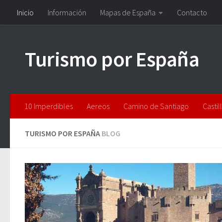
Inicio
Información
Mapas de España
Contacto
Saltar al contenido
Turismo por España
10 Imperdibles
Aereos
Camino de Santiago
Castil
TURISMO POR ESPAÑA
BLOG