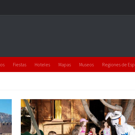
los
Fiestas
Hoteles
Mapas
Museos
Regiones de Es