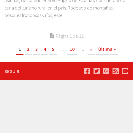
Asturias, declarado Pueblo Mágico de España y considerado la
cuna del turismo rural en el país. Rodeado de montañas,
bosques frondosos y ríos, este...
Página 1 de 12
1
2
3
4
5
...
10
...
»
Última »
SEGUIR: