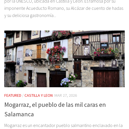
por la UNESCO, ubicada en Castilla y León. Es famosa por su
imponente Acueducto Romano, su Alcázar de cuento de hadas
y su deliciosa gastronomía...
FEATURED
/
CASTILLA Y LEON
MAR 27, 2026
Mogarraz, el pueblo de las mil caras en
Salamanca
Mogarraz es un encantador pueblo salmantino enclavado en la