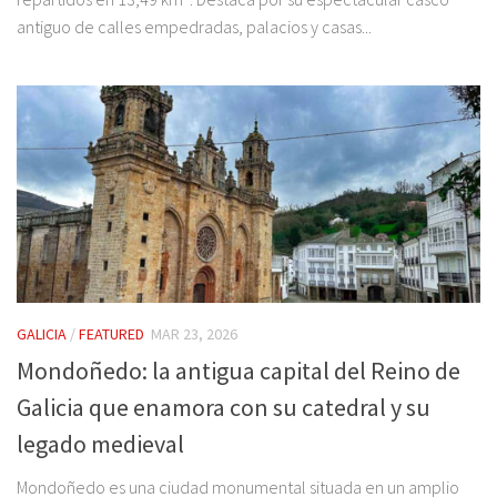
antiguo de calles empedradas, palacios y casas...
GALICIA
/
FEATURED
MAR 23, 2026
Mondoñedo: la antigua capital del Reino de
Galicia que enamora con su catedral y su
legado medieval
Mondoñedo es una ciudad monumental situada en un amplio