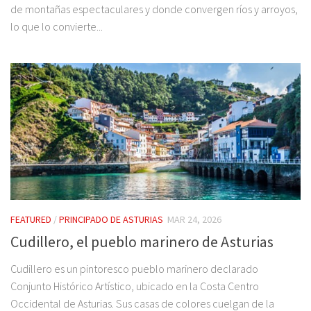
de montañas espectaculares y donde convergen ríos y arroyos,
lo que lo convierte...
FEATURED
/
PRINCIPADO DE ASTURIAS
MAR 24, 2026
Cudillero, el pueblo marinero de Asturias
Cudillero es un pintoresco pueblo marinero declarado
Conjunto Histórico Artístico, ubicado en la Costa Centro
Occidental de Asturias. Sus casas de colores cuelgan de la