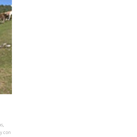
s,
 y con