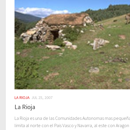
LA RIOJA
JUL 25, 2007
La Rioja
La Rioja es una de las Comunidades Autonomas mas pequeña
limita al norte con el Pais Vasco y Navarra, al este con Aragon