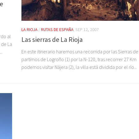
de
l
LA RIOJA
/
RUTAS DE ESPAÑA
SEP 12, 2007
rdo al
Las sierras de La Rioja
s de La
En este itinerario haremos una recorrida por las Sierras de 
..
partimos de Logroño (1) por la N-120, tras recorrer 27 Km
podemos visitar Nájera (2), la villa está dividida por el río...