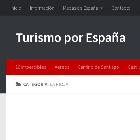
Inicio
Información
Mapas de España
Contacto
Saltar al contenido
Turismo por España
10 Imperdibles
Aereos
Camino de Santiago
Castil
CATEGORÍA:
LA RIOJA