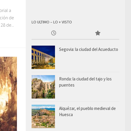
rial a
ación de
LO ULTIMO – LO + VISTO
28 de...
Segovia: la ciudad del Acueducto
Ronda: la ciudad del tajo y los
puentes
Alquézar, el pueblo medieval de
Huesca