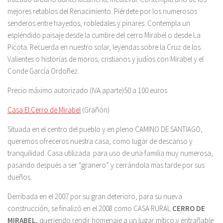
mejores retablos del Renacimiento. Piérdete por los numerosos
senderos entre hayedos, robledales y pinares. Contempla un
espléndido paisaje desde la cumbre del cerro Mirabel o desde La
Picota. Recuerda en nuestro solar, leyendas sobre la Cruz de los
Valientes o historias de moros, cristianos y judíos con Mirabel y el
Conde García Ordoñez.
Precio máximo autorizado (IVA aparte)50 a 100 euros
Casa El Cerro de Mirabel
(Grañón)
Situada en el centro del pueblo y en pleno CAMINO DE SANTIAGO,
queremos ofreceros nuestra casa, como lugar de descanso y
tranquilidad. Casa utilizada para uso de una familia muy numerosa,
pasando después a ser “granero” y cerrándola mas tarde por sus
dueños.
Derribada en el 2007 por su gran deterioro, para su nueva
construcción, se finalizó en el 2008 como CASA RURAL
CERRO DE
MIRABEL,
queriendo rendir homenaje a un lugar mítico y entrañable