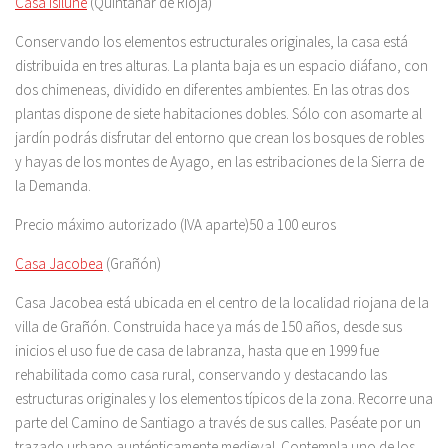
Casa Isilune
(Quintanar de Rioja)
Conservando los elementos estructurales originales, la casa está
distribuida en tres alturas. La planta baja es un espacio diáfano, con
dos chimeneas, dividido en diferentes ambientes. En las otras dos
plantas dispone de siete habitaciones dobles. Sólo con asomarte al
jardín podrás disfrutar del entorno que crean los bosques de robles
y hayas de los montes de Ayago, en las estribaciones de la Sierra de
la Demanda.
Precio máximo autorizado (IVA aparte)50 a 100 euros
Casa Jacobea
(Grañón)
Casa Jacobea está ubicada en el centro de la localidad riojana de la
villa de Grañón. Construida hace ya más de 150 años, desde sus
inicios el uso fue de casa de labranza, hasta que en 1999 fue
rehabilitada como casa rural, conservando y destacando las
estructuras originales y los elementos típicos de la zona. Recorre una
parte del Camino de Santiago a través de sus calles. Paséate por un
trazado urbano aunténticamente medieval. Contempla uno de los