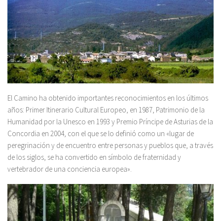
El Camino ha obtenido importantes reconocimientos en los últimos
años: Primer Itinerario Cultural Europeo, en 1987, Patrimonio de la
Humanidad por la Unesco en 1993 y Premio Príncipe de Asturias de la
Concordia en 2004, con el que se lo definió como un «lugar de
peregrinación y de encuentro entre personas y pueblos que, a través
de los siglos, se ha convertido en símbolo de fraternidad y
vertebrador de una conciencia europea».