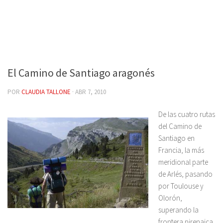
El Camino de Santiago aragonés
POR
CLAUDIA TALLONE
·
ABR 7, 2010
De las cuatro rutas
del Camino de
Santiago en
Francia, la más
meridional parte
de Arlés, pasando
por Toulouse y
Olorón,
superando la
frontera pirenaica