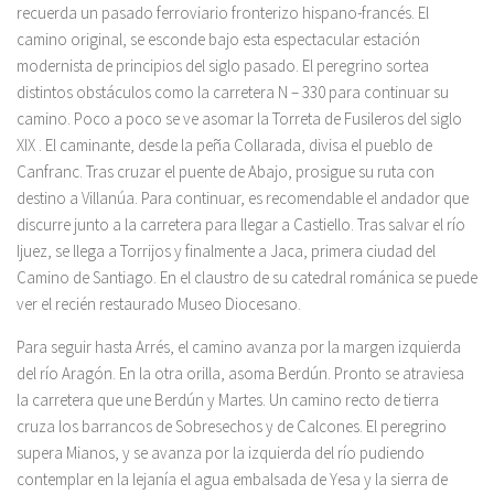
recuerda un pasado ferroviario fronterizo hispano-francés. El
camino original, se esconde bajo esta espectacular estación
modernista de principios del siglo pasado. El peregrino sortea
distintos obstáculos como la carretera N – 330 para continuar su
camino. Poco a poco se ve asomar la Torreta de Fusileros del siglo
XIX . El caminante, desde la peña Collarada, divisa el pueblo de
Canfranc. Tras cruzar el puente de Abajo, prosigue su ruta con
destino a Villanúa. Para continuar, es recomendable el andador que
discurre junto a la carretera para llegar a Castiello. Tras salvar el río
Ijuez, se llega a Torrijos y finalmente a Jaca, primera ciudad del
Camino de Santiago. En el claustro de su catedral románica se puede
ver el recién restaurado Museo Diocesano.
Para seguir hasta Arrés, el camino avanza por la margen izquierda
del río Aragón. En la otra orilla, asoma Berdún. Pronto se atraviesa
la carretera que une Berdún y Martes. Un camino recto de tierra
cruza los barrancos de Sobresechos y de Calcones. El peregrino
supera Mianos, y se avanza por la izquierda del río pudiendo
contemplar en la lejanía el agua embalsada de Yesa y la sierra de