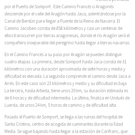
por el Puerto de Somport . Este Camino Francés o Aragonés
desciende por el valle del Aragón hasta Jaca, adentrándose por la
Canal de Berdún para llegar a Puente de la Reina de Navarra.
El
Camino Jacobeo consta de 858 kilómetros y casi un centenar de
ellos transcurren por tierras aragonesas, donde el río Aragón será el
compañero inseparable del peregrino hasta llegar a tierras navarras.
En el Camino Francés a su paso por Aragón se pueden distinguir
cuatro etapas. La primera, desde Somport hasta Jaca consta de 31
kilómetros con una duración aproximada de siete horas y media y
dificultad es elevada. La segunda comprende el camino desde Jaca a
Arrés. En este caso son 23 kilómetros y medio y su dificultad es baja.
La tercera, hasta Artieda, tiene unos 20 km, su duración estimada es
de 6 horas y de dificultad intermedia. La última, finaliza en Undués de
Luerda, de unos 24 km, 5 horas de camino y de dificultad alta.
Pasado el Puerto de Somport, se llega a las ruinas del hospital de
Santa Cristina, centro de acogida de caminantes durante la Edad
Media. Se sigue bajando hasta llegar a la estación de Canfranc, que