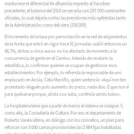
mantuviese el diferencial de afluencia respecto al Xacobeo
precedente, el balance del 2010 se cerraría con 297.000 caminantes
oficiales, lo cual dejaría cortas las previsiones más optimistas tanto
de la Administración como del clero (250.000).
El incremento de la tasa por pernoctación en la red de alojamientos
de la Xunta que entró en vigor hace 31 jornadas -subió entonces un
66,7%, de tres a cinco euros- no ha afectado de momento a la
concurrencia de gente en el Camino. Además de revelarlo la
estadística, lo confirman quienes se ocupan de gestionar esos
establecimientos. Por ejemplo, lo refrenda la responsable de uno
emplazado en Arzúa, Celia Maroño, quien sentencia: «Aquí non ten
protestado ninguén polo aumento do prezo, nada diso. É que non é
para queixarse porque, aínda coa suba, continúa sendo baixo».
La hospitalera teme que a partir de marzo el sistema se colapse. Y,
como ella, la Consellería de Cultura. Por eso el departamento de
Roberto Varela ultima, en diálogo con los concellos, un plan para
reforzar con 3.000 camas provisionales las 2.984 fijas habilitadas