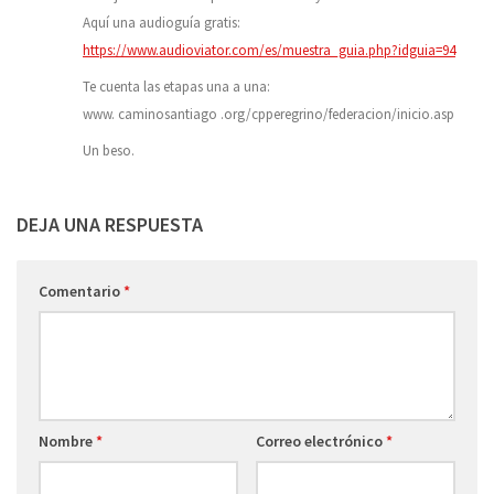
Aquí una audioguía gratis:
https://www.audioviator.com/es/muestra_guia.php?idguia=94
Te cuenta las etapas una a una:
www. caminosantiago .org/cpperegrino/federacion/inicio.asp
Un beso.
DEJA UNA RESPUESTA
Comentario
*
Nombre
*
Correo electrónico
*