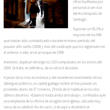
cifras facilitadas por
personal al servicio
del Arzobispado de
Santiago.
Suponen un 65,1% a
mayores de los 696
que habían sido contabilizados durante el mismo período del
pasado año santo (2004) y más del cuádruple que los registrados en
el anterior a este, en el arranque de 1999.
Asimismo, duplican de largo los 520 computados en los inicios del
2009. Se trata, en definitiva, de un récord absoluto.
A pesar de la crisis económica y del reciente encarecimiento de los
albergues públicos, la capital gallega recibió el mes pasado un
promedio diario de 37 romeros, 29 más de lo habitual en los dos
últimos decenios. «Estamos hasta arriba de trabajo», confesaba ayer
una empleada de la oficina de acogida de la Iglesia, ubicada muy
cerca de la catedral. No en vano, si de aquí a diciembre se