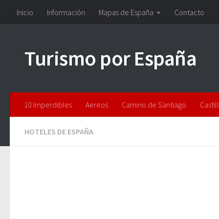
Inicio
Información
Mapas de España
Contacto
Saltar al contenido
Turismo por España
10 Imperdibles
Aereos
Camino de Santiago
Castil
HOTELES DE ESPAÑA