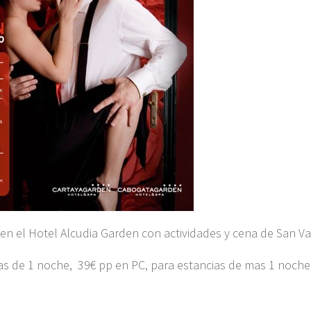
en el Hotel Alcudia Garden con actividades y cena de San Va
as de 1 noche, 39€ pp en PC, para estancias de mas 1 noche