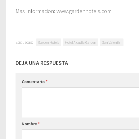
Mas Informacion: www.gardenhotels.com
Etiquetas:
Garden Hotels
Hotel Alcudia Garden
San Valentin
DEJA UNA RESPUESTA
Comentario
*
Nombre
*