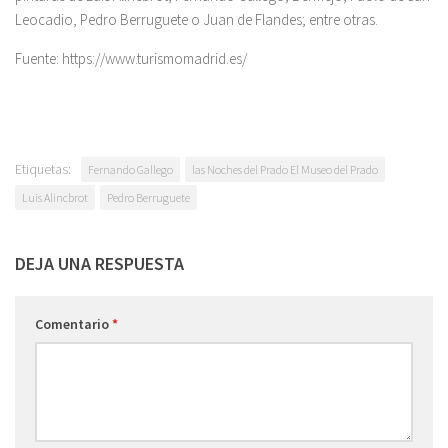
Leocadio, Pedro Berruguete o Juan de Flandes; entre otras.
Fuente: https://www.turismomadrid.es/
Etiquetas:
Fernando Gallego
las Noches del Prado El Museo del Prado
Luis Alincbrot
Pedro Berruguete
DEJA UNA RESPUESTA
Comentario
*