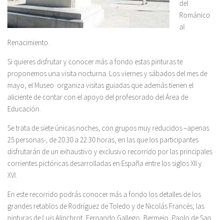
del
Románico
al
Renacimiento.
Si quieres disfrutar y conocer más a fondo estas pinturas te
proponemos una visita nocturna. Los viernes y sábados del mes de
mayo, el Museo organiza visitas guiadas que además tienen el
aliciente de contar con el apoyo del profesorado del Área de
Educación.
Se trata de siete únicas noches, con grupos muy reducidos –apenas
25 personas-, de 20.30 a 22.30 horas, en las que los participantes
disfrutarán de un exhaustivo y exclusivo recorrido por las principales
corrientes pictóricas desarrolladas en España entre los siglos XII y
XVI.
En este recorrido podrás conocer más a fondo los detalles de los
grandes retablos de Rodríguez de Toledo y de Nicolás Francés; las
pinturas de Luis Alincbrot, Fernando Gallego, Bermejo, Paolo de San