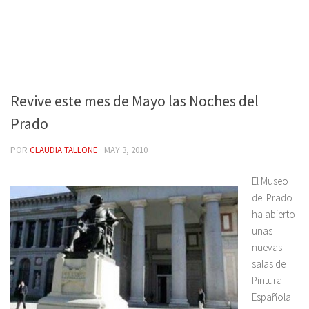
Revive este mes de Mayo las Noches del
Prado
POR
CLAUDIA TALLONE
·
MAY 3, 2010
El Museo
del Prado
ha abierto
unas
nuevas
salas de
Pintura
Española