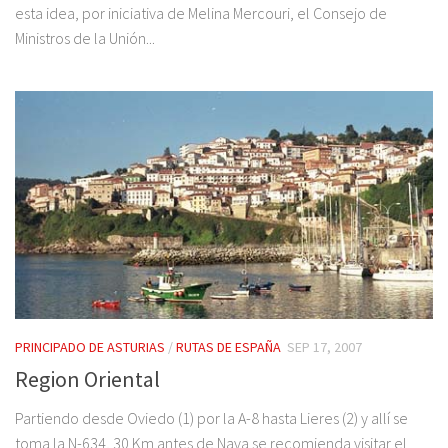
esta idea, por iniciativa de Melina Mercouri, el Consejo de
Ministros de la Unión...
PRINCIPADO DE ASTURIAS
/
RUTAS DE ESPAÑA
SEP 17, 2007
Region Oriental
Partiendo desde Oviedo (1) por la A-8 hasta Lieres (2) y allí se
toma la N-634, 30 Km antes de Nava se recomienda visitar el