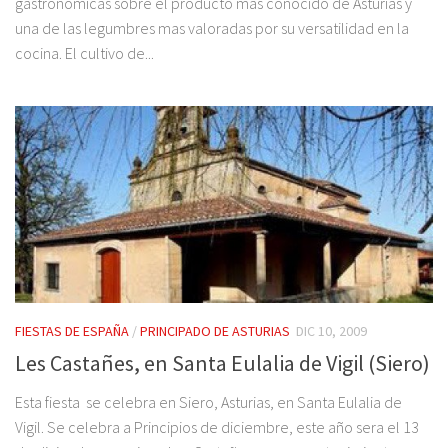
gastronómicas sobre el producto más conocido de Asturias y
una de las legumbres mas valoradas por su versatilidad en la
cocina. El cultivo de...
FIESTAS DE ESPAÑA
/
PRINCIPADO DE ASTURIAS
DIC 10, 2009
Les Castañes, en Santa Eulalia de Vigil (Siero)
Esta fiesta se celebra en Siero, Asturias, en Santa Eulalia de
Vigil. Se celebra a Principios de diciembre, este año sera el 13