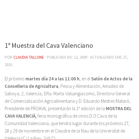
1ª Muestra del Cava Valenciano
POR
CLAUDIA TALLONE
· PUBLICADA
DIC 12, 2009
· ACTUALIZADO
ENE 27,
2010
El próximo
martes día 24 a las 11:00 h
, en el
Salón de Actos de la
Conselleria de Agricultura
, Pesca y Alimentación, Amadeo de
Saboya, 2, Valencia, Dña. Marta Valsangiacomo, Directora General
de Comercialización Agroalimentaria y D. Eduardo Mestres Mataró,
Presidente de PROAVA, presentarán la 1ª edición de la
MOSTRA DEL
CAVA VALENCIÀ,
feria monográfica de vinos D.O Cava de la
Comunidad Valenciana, que tendrá lugar durante los próximos 27,
28 y 29 de noviembre en el Claustre de la Nau de la Universitat de
València (C/ La Nau, 2-VLC)